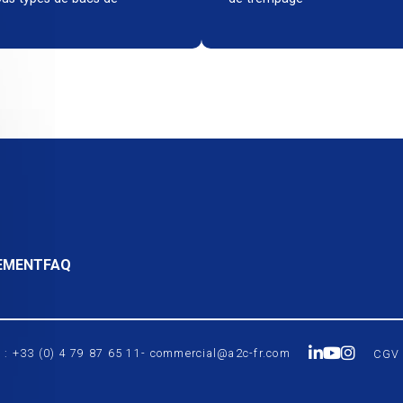
EMENT
FAQ
l : +33 (0) 4 79 87 65 11
- commercial@a2c-fr.com
CGV