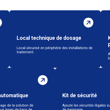
Local technique de dosage
Local sécurisé en périphérie des installations de
traitement.
A
b
automatique
Kit de sécurité
age de la solution de
Ajoute les sécurités légales s
ous types de bacs de
de trempage