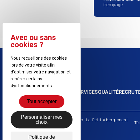
trempage
Nous recueillons des cookies
lors de votre visite afin
d'optimiser votre navigation et
repérer certains
dysfonctionnements.
SOCIÉTÉ
MACHINES
SERVICES
QUALITÉ
RECRUT
Tout accepter
Personnaliser mes
A2C - 1 chemin du Nerbier, Le Petit Abergement
choix
Té
01260 Haut Valromey
Politique de