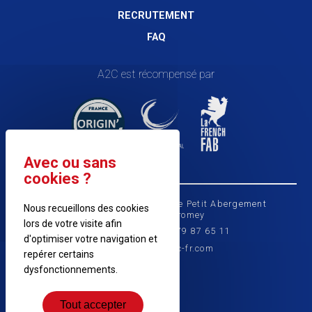
RECRUTEMENT
FAQ
A2C est
récompensé par
A2C - 1 chemin du Nerbier, Le Petit Abergement
Nous recueillons des cookies
01260 Haut Valromey
lors de votre visite afin
Tél : +33 (0) 4 79 87 65 11
d'optimiser votre navigation et
- commercial@a2c-fr.com
repérer certains
dysfonctionnements.
Tout accepter